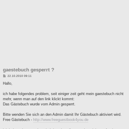
gaestebuch gesperrt ?
B
22.10.2010 09:11
e
i
Hallo,
t
r
a
ich habe folgendes problem, seit einiger zeit geht mein gaestebuch nicht
g
mehr, wenn man auf den link klickt kommt:
Das Gästebuch wurde vom Admin gesperrt.
Bitte wenden Sie sich an den Admin damit Ihr Gästebuch aktiviert wird.
Free Gästebuch -
http://www.freeguestbook4you.de