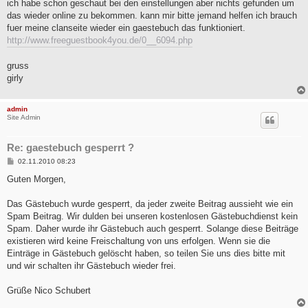
ich habe schon geschaut bei den einstellungen aber nichts gefunden um
das wieder online zu bekommen. kann mir bitte jemand helfen ich brauch
fuer meine clanseite wieder ein gaestebuch das funktioniert.
http://www.freeguestbook4you.de/0__6094.php
gruss
girly
admin
Site Admin
Re: gaestebuch gesperrt ?
B
02.11.2010 08:23
e
i
Guten Morgen,
t
r
a
Das Gästebuch wurde gesperrt, da jeder zweite Beitrag aussieht wie ein
g
Spam Beitrag. Wir dulden bei unseren kostenlosen Gästebuchdienst kein
Spam. Daher wurde ihr Gästebuch auch gesperrt. Solange diese Beiträge
existieren wird keine Freischaltung von uns erfolgen. Wenn sie die
Einträge in Gästebuch gelöscht haben, so teilen Sie uns dies bitte mit
und wir schalten ihr Gästebuch wieder frei.
Grüße Nico Schubert