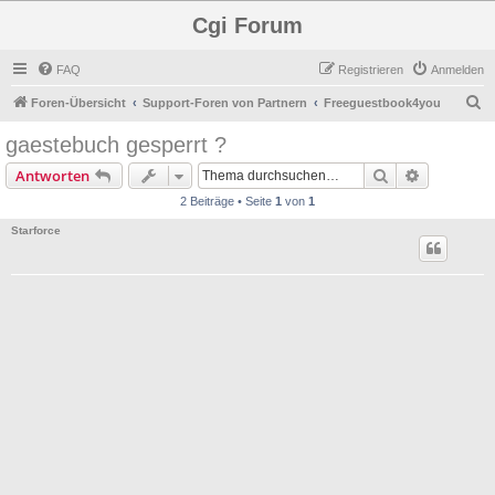
Cgi Forum
FAQ
Registrieren
Anmelden
S
Foren-Übersicht
Support-Foren von Partnern
Freeguestbook4you
u
gaestebuch gesperrt ?
c
Suche
Erweiterte
Antworten
h
2 Beiträge • Seite
1
von
1
e
Starforce