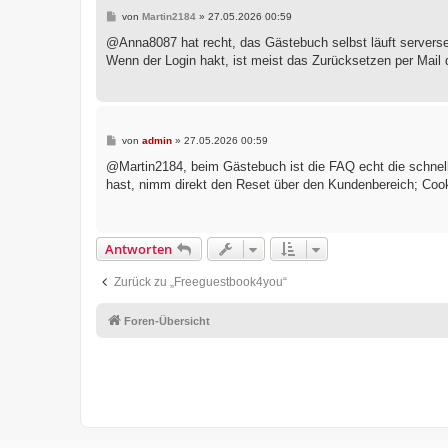
B
von
Martin2184
»
27.05.2026 00:59
e
i
@Anna8087 hat recht, das Gästebuch selbst läuft serversei
t
Wenn der Login hakt, ist meist das Zurücksetzen per Mai
r
a
g
B
von
admin
»
27.05.2026 00:59
e
i
@Martin2184, beim Gästebuch ist die FAQ echt die schnells
t
hast, nimm direkt den Reset über den Kundenbereich; Coo
r
a
g
Antworten
Zurück zu „Freeguestbook4you“
Foren-Übersicht