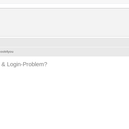
rum
erer Forum.
book4you
 & Login-Problem?