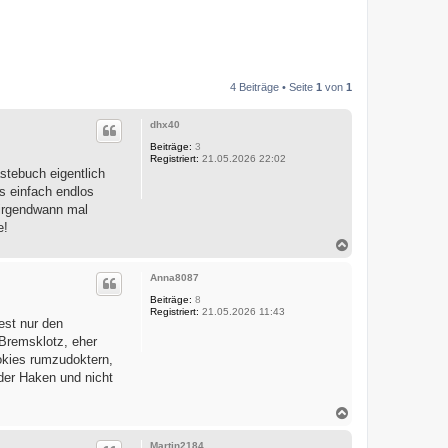
4 Beiträge • Seite
1
von
1
dhx40
Beiträge:
3
Registriert:
21.05.2026 22:02
stebuch eigentlich
s einfach endlos
 irgendwann mal
e!
N
a
c
Anna8087
h
o
Beiträge:
8
Registriert:
21.05.2026 11:43
b
est nur den
e
 Bremsklotz, eher
n
ookies rumzudoktern,
der Haken und nicht
N
a
c
Martin2184