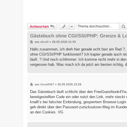
Antworten
Gästebuch ohne CGI/SSI/PHP: Grenze & L
B
von
dhx40
»
26.05.2026 21:55
e
i
Hallo zusammen, ich dreh hier gerade echt fast am Rad ?,
t
ohne CGI/SSI/PHP funktioniert? Ich kapier gerade auch nich
r
a
läuft. ? Und noch schlimmer: Ich komme nicht mehr in den
g
vergessen hab. Was mach ich da jetzt am besten richtig, d
B
von
Anna8087
»
26.05.2026 23:29
e
i
Das Gästebuch läuft schlicht über den FreeGuestbook4You
t
bereitgestellten Code ein oder nutzt den Link, mehr steckt
r
a
knallt’s bei falscher Einbindung, gesperrtem Browser-Logi
g
geh direkt über den Passwort-zurücksetzen-Weg im Kundenb
an den Cookies. VG