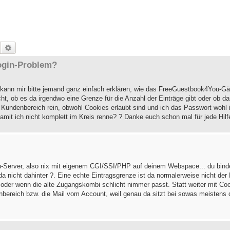
Suche
Erweiterte Suche
ogin-Problem?
 kann mir bitte jemand ganz einfach erklären, wie das FreeGuestbook4You-Gä
t, ob es da irgendwo eine Grenze für die Anzahl der Einträge gibt oder ob da
 Kundenbereich rein, obwohl Cookies erlaubt sind und ich das Passwort wohl
amit ich nicht komplett im Kreis renne? ? Danke euch schon mal für jede Hilf
-Server, also nix mit eigenem CGI/SSI/PHP auf deinem Webspace... du bind
 da nicht dahinter ?. Eine echte Eintragsgrenze ist da normalerweise nicht der
n oder wenn die alte Zugangskombi schlicht nimmer passt. Statt weiter mit C
ereich bzw. die Mail vom Account, weil genau da sitzt bei sowas meistens 