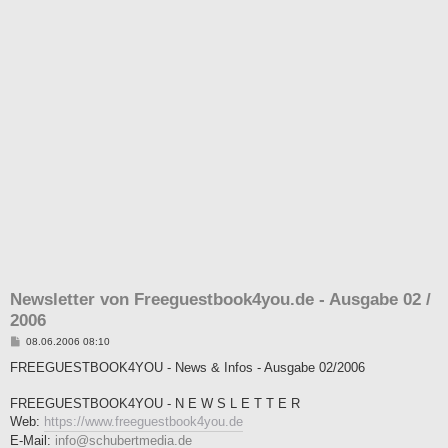
Newsletter von Freeguestbook4you.de - Ausgabe 02 /
2006
B
08.06.2006 08:10
e
i
FREEGUESTBOOK4YOU - News & Infos - Ausgabe 02/2006
t
r
a
FREEGUESTBOOK4YOU - N E W S L E T T E R
g
Web:
https://www.freeguestbook4you.de
E-Mail:
info@schubertmedia.de