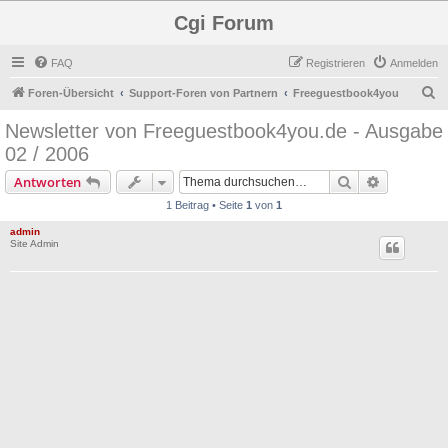
Cgi Forum
FAQ
Registrieren
Anmelden
S
Foren-Übersicht
Support-Foren von Partnern
Freeguestbook4you
u
Newsletter von Freeguestbook4you.de - Ausgabe
c
02 / 2006
h
Suche
Erweiterte
Antworten
e
1 Beitrag • Seite
1
von
1
admin
Site Admin