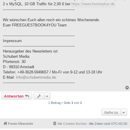
2 x MySQL, 10 GB Traffic für 2,00 € bei
https://www.hosterplus.de
--------------------------------------------------------------
Wir wünschen Euch allen noch ein schönes Wochenende.
Euer FREEGUESTBOOK4YOU Team
--------------------------------------------------------------
Impressum
--------------------------------------------------------------
Herausgeber des Newsletters ist:
Schubert Media
Pfortenstr. 30
D - 99310 Arnstadt
Telefon: +49-3628-5949657 / Mo-Fr von 9-12 und 13-18 Uhr
E-Mail:
Info@schubertmedia.de
--------------------------------------------------------------
Antworten
1 Beitrag • Seite
1
von
1
Gehe zu
Foren-Übersicht
Alle Cookies löschen
Alle Zeiten sind
UTC+01:00