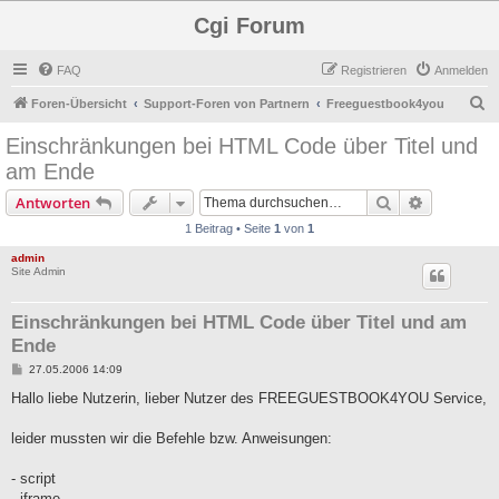
Cgi Forum
FAQ
Registrieren
Anmelden
S
Foren-Übersicht
Support-Foren von Partnern
Freeguestbook4you
u
Einschränkungen bei HTML Code über Titel und
c
am Ende
h
Suche
Erweiterte
Antworten
e
1 Beitrag • Seite
1
von
1
admin
Site Admin
Einschränkungen bei HTML Code über Titel und am
Ende
B
27.05.2006 14:09
e
i
Hallo liebe Nutzerin, lieber Nutzer des FREEGUESTBOOK4YOU Service,
t
r
a
leider mussten wir die Befehle bzw. Anweisungen:
g
- script
- iframe