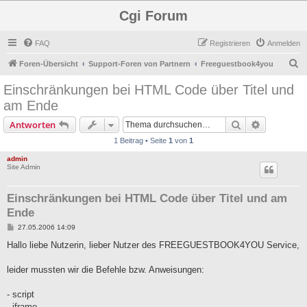
Cgi Forum
FAQ
Registrieren
Anmelden
S
Foren-Übersicht
Support-Foren von Partnern
Freeguestbook4you
u
Einschränkungen bei HTML Code über Titel und
c
am Ende
h
Suche
Erweiterte
Antworten
e
1 Beitrag • Seite
1
von
1
admin
Site Admin
Einschränkungen bei HTML Code über Titel und am
Ende
B
27.05.2006 14:09
e
i
Hallo liebe Nutzerin, lieber Nutzer des FREEGUESTBOOK4YOU Service,
t
r
a
leider mussten wir die Befehle bzw. Anweisungen:
g
- script
- iframe