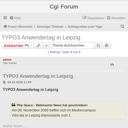
Cgi Forum
FAQ
Registrieren
Anmelden
S
Foren-Übersicht
Sonstige Themen
Schlagzeilen zum Tage
u
TYPO3 Anwendertag in Leipzig
c
Suche
Erweiterte
Antworten
h
1 Beitrag • Seite
1
von
1
e
admin
Site Admin
TYPO3 Anwendertag in Leipzig
B
18.10.2006 11:58
e
i
TYPO3 Anwendertag in Leipzig
t
r
a
g
Php Space - Webmaster News hat geschrieben:
Am 08. November 2006 treffen sich im Mediencampus
Villa Ida in Leipzig Interessierte zum 1.
weiter lesen ...