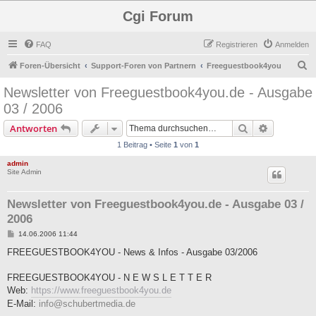
Cgi Forum
FAQ
Registrieren
Anmelden
S
Foren-Übersicht
Support-Foren von Partnern
Freeguestbook4you
u
Newsletter von Freeguestbook4you.de - Ausgabe
c
03 / 2006
h
Suche
Erweiterte
Antworten
e
1 Beitrag • Seite
1
von
1
admin
Site Admin
Newsletter von Freeguestbook4you.de - Ausgabe 03 /
2006
B
14.06.2006 11:44
e
i
FREEGUESTBOOK4YOU - News & Infos - Ausgabe 03/2006
t
r
a
FREEGUESTBOOK4YOU - N E W S L E T T E R
g
Web:
https://www.freeguestbook4you.de
E-Mail:
info@schubertmedia.de