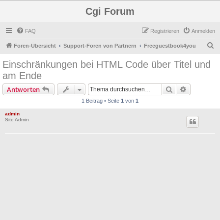
Cgi Forum
FAQ
Registrieren
Anmelden
S
Foren-Übersicht
Support-Foren von Partnern
Freeguestbook4you
u
Einschränkungen bei HTML Code über Titel und
c
am Ende
h
Suche
Erweiterte
Antworten
e
1 Beitrag • Seite
1
von
1
admin
Site Admin