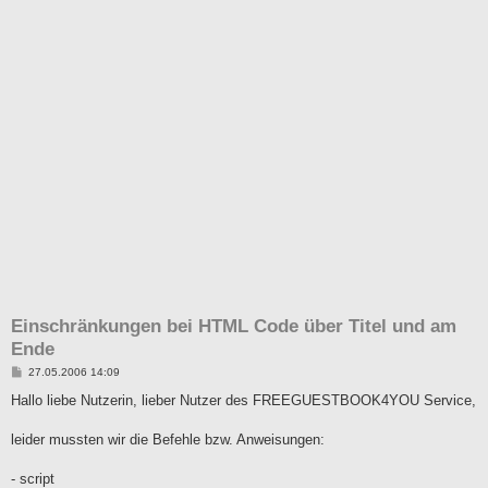
Einschränkungen bei HTML Code über Titel und am
Ende
B
27.05.2006 14:09
e
i
Hallo liebe Nutzerin, lieber Nutzer des FREEGUESTBOOK4YOU Service,
t
r
a
leider mussten wir die Befehle bzw. Anweisungen:
g
- script