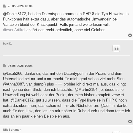
B
26.05.2026 10:04
e
i
@Daniel8172, bei den Datentypen kommen in PHP 8 die Typ-Hinweise in
t
Funktionen halt extra dazu, aber das automatische Umwandeln bei
r
a
Variablen bleibt der Knackpunkt. Falls jemand weiterlesen will:
g
dieser Artikel
erklärt das recht ordentlich, ohne viel Gelaber.
box81
B
26.05.2026 10:04
e
i
@Lisa5266, danke dir, das mit den Datentypen in der Praxis und dem
t
Unterschied bei == und === macht für mich grad schon viel mehr Sinn.
r
a
@Anna8087, var_dump() plus === probier ich direkt mal aus, das klingt
g
nach genau dem Blick, den ich brauchte. @Martin2184, jo, diese stille
Umwandlung ist wohl echt der Punkt, der mich bisher komplett verwirrt
hat. @Daniel8172, gut zu wissen, dass die Typ-Hinweise in PHP 8 noch
extra dazukommen, das schau ich mir als Nächstes an. @admin, danke
auch für den Link, den les ich mir später in Ruhe durch und dann teste ich
das an ein paar kleinen Beispielen aus.
NilsSchatten