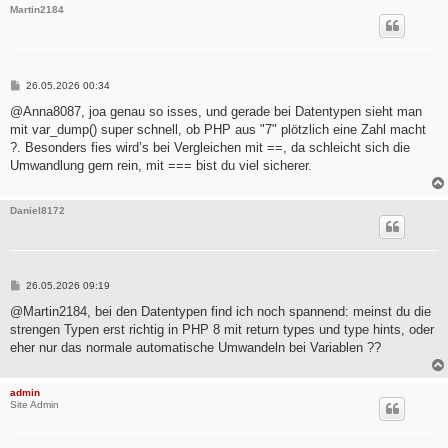
Martin2184
B
26.05.2026 00:34
e
i
@Anna8087, joa genau so isses, und gerade bei Datentypen sieht man
t
mit var_dump() super schnell, ob PHP aus "7" plötzlich eine Zahl macht
r
a
?. Besonders fies wird’s bei Vergleichen mit ==, da schleicht sich die
g
Umwandlung gern rein, mit === bist du viel sicherer.
Daniel8172
B
26.05.2026 09:19
e
i
@Martin2184, bei den Datentypen find ich noch spannend: meinst du die
t
strengen Typen erst richtig in PHP 8 mit return types und type hints, oder
r
a
eher nur das normale automatische Umwandeln bei Variablen ??
g
admin
Site Admin