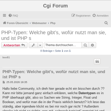
Cgi Forum
FAQ
Registrieren
Anmelden
S
Foren-Übersicht
Webmaster
Php
u
PHP-Typen: Welche gibt’s, wofür nutzt man sie,
c
und ist PHP s
h
Suche
Erweiterte
Antworten
e
8 Beiträge • Seite
1
von
1
box81
PHP-Typen: Welche gibt’s, wofür nutzt man sie, und
ist PHP s
B
25.05.2026 19:35
e
i
Hallo liebe Community, ich dreh hier gerade echt ein bisschen durch ?‍?
t
Kann mir bitte jemand ganz einfach erklären, welche
Datentypen
es in
r
a
PHP überhaupt gibt, also so Sachen wie String, Integer, Float und
g
Boolean, und wofür man die in der Praxis wirklich benutzt? Ich lese das
ständig, aber irgendwie klickt es bei mir noch gar nicht ? Außerdem
checke ich nicht so richtig, was mit „schwach typisiert“ gemeint ist und