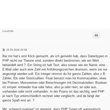
Lisa5266
B
25.05.2026 20:39
e
i
Bei mir hat’s erst Klick gemacht, als ich gemerkt hab, dass Datentypen in
t
PHP nicht nur Theorie sind, sondern direkt bestimmen, wie ein Wert
r
a
behandelt wird ?. Ein String ist halt Text, also sowas wie ein Name, eine
g
E-Mail oder auch eine Zahl mit Anführungszeichen drumrum, wenn sie nur
angezeigt werden soll. Ein Integer nimmst du für ganze Zahlen, also z.B.
Zähler, IDs oder Stückzahlen. Float benutzt man für Kommazahlen, etwa
bei Preisen, Messwerten oder Berechnungen mit Dezimalstellen. Boolean
ist simpel: entweder true oder false, also ja oder nein, an oder aus,
vorhanden oder nicht vorhanden. In der Praxis ist das wichtig, weil PHP
je nach Typ unterschiedlich rechnet oder vergleicht, und da fängt der
ganze Spaß erst an. ?
Mit „schwach typisiert“ ist gemeint, dass PHP Typen oft automatisch