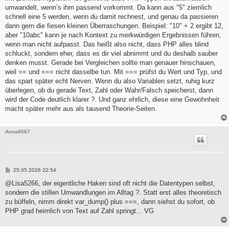
umwandelt, wenn’s ihm passend vorkommt. Da kann aus "5" ziemlich
schnell eine 5 werden, wenn du damit rechnest, und genau da passieren
dann gern die fiesen kleinen Überraschungen. Beispiel: "10" + 2 ergibt 12,
aber "10abc" kann je nach Kontext zu merkwürdigen Ergebnissen führen,
wenn man nicht aufpasst. Das heißt also nicht, dass PHP alles blind
schluckt, sondern eher, dass es dir viel abnimmt und du deshalb sauber
denken musst. Gerade bei Vergleichen sollte man genauer hinschauen,
weil == und === nicht dasselbe tun. Mit === prüfst du Wert und Typ, und
das spart später echt Nerven. Wenn du also Variablen setzt, ruhig kurz
überlegen, ob du gerade Text, Zahl oder Wahr/Falsch speicherst, dann
wird der Code deutlich klarer ?. Und ganz ehrlich, diese eine Gewohnheit
macht später mehr aus als tausend Theorie-Seiten.
Anna8087
B
25.05.2026 22:54
e
i
@Lisa5266, der eigentliche Haken sind oft nicht die Datentypen selbst,
t
sondern die stillen Umwandlungen im Alltag ?. Statt erst alles theoretisch
r
a
zu büffeln, nimm direkt var_dump() plus ===, dann siehst du sofort, ob
g
PHP grad heimlich von Text auf Zahl springt... VG