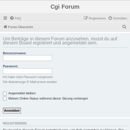
Cgi Forum
FAQ
Registrieren
Anmelden
S
Foren-Übersicht
u
Um Beiträge in diesem Forum anzusehen, musst du auf
c
diesem Board registriert und angemeldet sein.
h
Benutzername:
e
Passwort:
Ich habe mein Passwort vergessen
Die Aktivierungs-E-Mail erneut senden
Angemeldet bleiben
Meinen Online-Status während dieser Sitzung verbergen
REGISTRIEREN