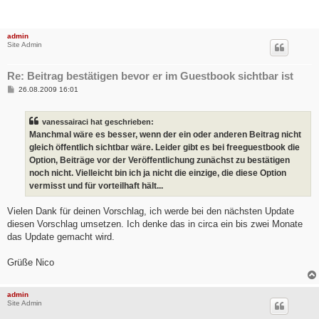
admin
Site Admin
Re: Beitrag bestätigen bevor er im Guestbook sichtbar ist
B
26.08.2009 16:01
e
i
t
vanessairaci hat geschrieben:
r
a
Manchmal wäre es besser, wenn der ein oder anderen Beitrag nicht
g
gleich öffentlich sichtbar wäre. Leider gibt es bei freeguestbook die
Option, Beiträge vor der Veröffentlichung zunächst zu bestätigen
noch nicht. Vielleicht bin ich ja nicht die einzige, die diese Option
vermisst und für vorteilhaft hält...
Vielen Dank für deinen Vorschlag, ich werde bei den nächsten Update
diesen Vorschlag umsetzen. Ich denke das in circa ein bis zwei Monate
das Update gemacht wird.
Grüße Nico
admin
Site Admin