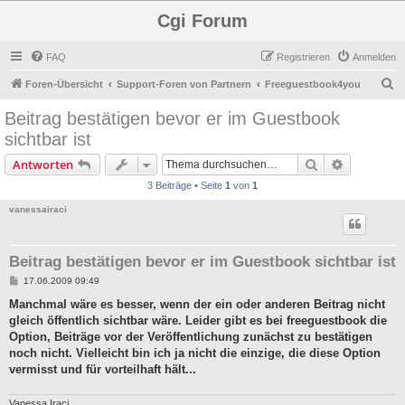
Cgi Forum
FAQ
Registrieren
Anmelden
S
Foren-Übersicht
Support-Foren von Partnern
Freeguestbook4you
u
Beitrag bestätigen bevor er im Guestbook
c
sichtbar ist
h
Suche
Erweiterte
Antworten
e
3 Beiträge • Seite
1
von
1
vanessairaci
Beitrag bestätigen bevor er im Guestbook sichtbar ist
B
17.06.2009 09:49
e
i
Manchmal wäre es besser, wenn der ein oder anderen Beitrag nicht
t
gleich öffentlich sichtbar wäre. Leider gibt es bei freeguestbook die
r
a
Option, Beiträge vor der Veröffentlichung zunächst zu bestätigen
g
noch nicht. Vielleicht bin ich ja nicht die einzige, die diese Option
vermisst und für vorteilhaft hält...
Vanessa Iraci