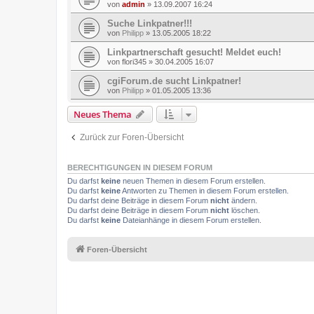
von
admin
»
13.09.2007 16:24
Suche Linkpatner!!!
von
Philipp
»
13.05.2005 18:22
Linkpartnerschaft gesucht! Meldet euch!
von
flori345
»
30.04.2005 16:07
cgiForum.de sucht Linkpatner!
von
Philipp
»
01.05.2005 13:36
Neues Thema
Zurück zur Foren-Übersicht
BERECHTIGUNGEN IN DIESEM FORUM
Du darfst
keine
neuen Themen in diesem Forum erstellen.
Du darfst
keine
Antworten zu Themen in diesem Forum erstellen.
Du darfst deine Beiträge in diesem Forum
nicht
ändern.
Du darfst deine Beiträge in diesem Forum
nicht
löschen.
Du darfst
keine
Dateianhänge in diesem Forum erstellen.
Foren-Übersicht