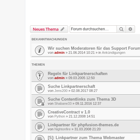
Suche
Erw
Neues Thema
BEKANNTMACHUNGEN
Wir suchen Moderatoren für das Support Foru
von
admin
»
21.06.2014 10:21
» in
Ankündigungen
THEMEN
Regeln für Linkpartnerschaften
von
admin
»
09.03.2005 12:50
Suche Linkpartnerschaft
von
Jens200
»
02.08.2017 08:27
Suche Contentlinks zum Thema 3D
von
Shabane33
»
09.11.2016 12:37
CreativeContract v 1.0
von
Python
»
21.12.2008 14:51
Linkpartner für phpfusion-themes.de
von
Nightonfire
»
31.03.2008 21:20
[S]: Linkpartner zum Thema Webmaster