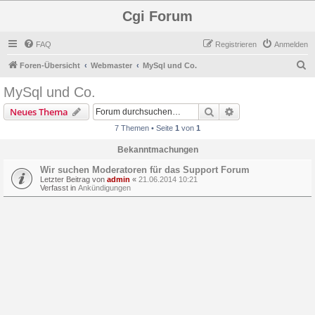
Cgi Forum
FAQ
Registrieren
Anmelden
S
Foren-Übersicht
Webmaster
MySql und Co.
u
MySql und Co.
c
Suche
Erweiterte Suche
Neues Thema
h
7 Themen • Seite
1
von
1
e
Bekanntmachungen
Wir suchen Moderatoren für das Support Forum
Letzter Beitrag von
admin
«
21.06.2014 10:21
Verfasst in
Ankündigungen