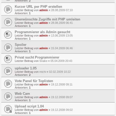
Antworten:
2
Kurzer URL per PHP erstellen
Letzter Beitrag von
admin
«
28.08.2009 07:10
Antworten:
1
Unerwünschte Zugriffe mit PHP umleiten
Letzter Beitrag von
admin
«
28.08.2009 06:41
Antworten:
1
Programmierer als Admin gesucht
Letzter Beitrag von
admin
«
13.06.2009 13:05
Antworten:
1
Spoiler
Letzter Beitrag von
admin
«
15.04.2009 06:46
Antworten:
1
Privat sucht Programmierer
Letzter Beitrag von
Snake
«
05.04.2009 20:43
uploader 1.05
Letzter Beitrag von
michi
«
02.02.2009 10:22
Antworten:
2
Vote Panel für Toplisten
Letzter Beitrag von
admin
«
19.12.2008 09:11
Antworten:
1
Web Cam
Letzter Beitrag von
admin
«
19.12.2008 09:07
Antworten:
1
Upload script 1.04
Letzter Beitrag von
admin
«
19.12.2008 09:02
Antworten:
1