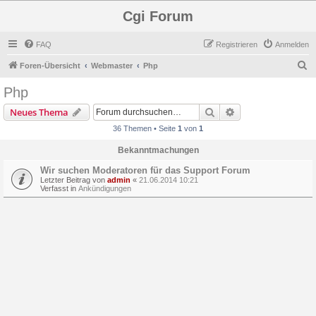
Cgi Forum
FAQ
Registrieren
Anmelden
S
Foren-Übersicht
Webmaster
Php
u
Php
c
Suche
Erweiterte Suche
Neues Thema
h
36 Themen • Seite
1
von
1
e
Bekanntmachungen
Wir suchen Moderatoren für das Support Forum
Letzter Beitrag von
admin
«
21.06.2014 10:21
Verfasst in
Ankündigungen