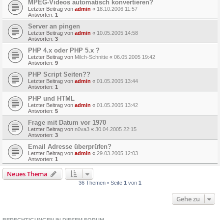
MPEG-Videos automatisch konvertieren?
Letzter Beitrag von
admin
«
18.10.2006 11:57
Antworten:
1
Server an pingen
Letzter Beitrag von
admin
«
10.05.2005 14:58
Antworten:
3
PHP 4.x oder PHP 5.x ?
Letzter Beitrag von
Milch-Schnitte
«
06.05.2005 19:42
Antworten:
9
PHP Script Seiten??
Letzter Beitrag von
admin
«
01.05.2005 13:44
Antworten:
1
PHP und HTML
Letzter Beitrag von
admin
«
01.05.2005 13:42
Antworten:
5
Frage mit Datum vor 1970
Letzter Beitrag von
n0va3
«
30.04.2005 22:15
Antworten:
3
Email Adresse überprüfen?
Letzter Beitrag von
admin
«
29.03.2005 12:03
Antworten:
1
Neues Thema
36 Themen • Seite
1
von
1
Gehe zu