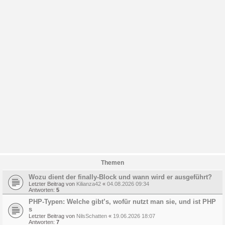
Themen
Wozu dient der finally-Block und wann wird er ausgeführt?
Letzter Beitrag von
Kilianza42
«
04.08.2026 09:34
Antworten:
5
PHP-Typen: Welche gibt’s, wofür nutzt man sie, und ist PHP
s
Letzter Beitrag von
NilsSchatten
«
19.06.2026 18:07
Antworten:
7