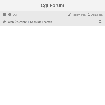
Cgi Forum
FAQ
Registrieren
Anmelden
S
Foren-Übersicht
Sonstige Themen
u
c
h
e