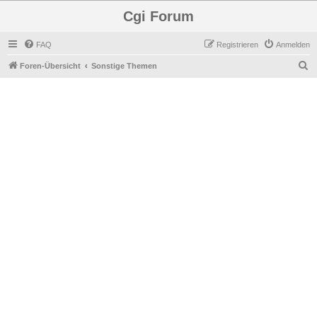
Cgi Forum
FAQ
Registrieren
Anmelden
S
Foren-Übersicht
Sonstige Themen
u
c
h
e