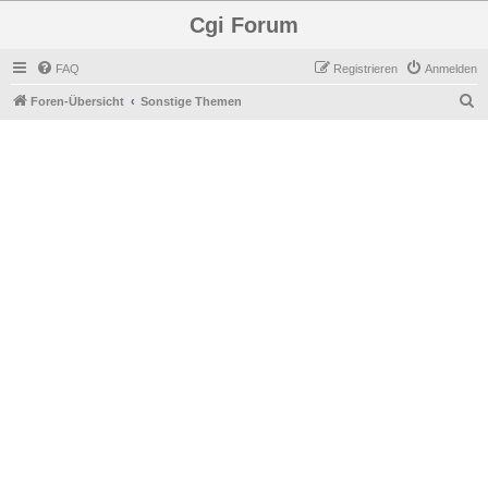
Cgi Forum
FAQ
Registrieren
Anmelden
S
Foren-Übersicht
Sonstige Themen
u
c
h
e