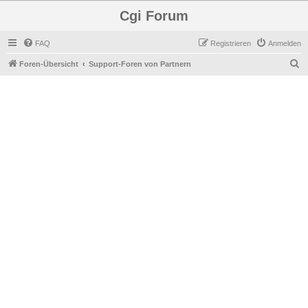
Cgi Forum
FAQ
Registrieren
Anmelden
S
Foren-Übersicht
Support-Foren von Partnern
u
c
h
e