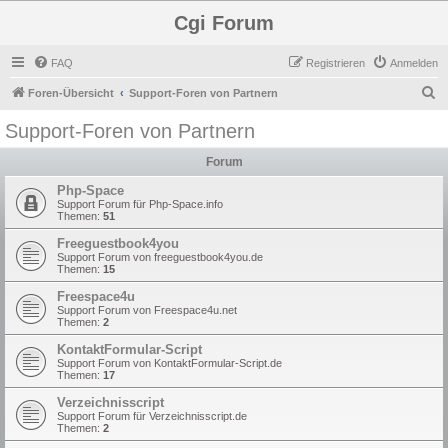
Cgi Forum
FAQ
Registrieren
Anmelden
S
Foren-Übersicht
Support-Foren von Partnern
u
Support-Foren von Partnern
c
Forum
h
e
Php-Space
Support Forum für Php-Space.info
Themen:
51
Freeguestbook4you
Support Forum von freeguestbook4you.de
Themen:
15
Freespace4u
Support Forum von Freespace4u.net
Themen:
2
KontaktFormular-Script
Support Forum von KontaktFormular-Script.de
Themen:
17
Verzeichnisscript
Support Forum für Verzeichnisscript.de
Themen:
2