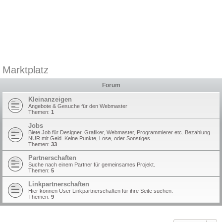
Marktplatz
Forum
Kleinanzeigen
Angebote & Gesuche für den Webmaster
Themen:
1
Jobs
Biete Job für Designer, Grafiker, Webmaster, Programmierer etc. Bezahlung
NUR mit Geld. Keine Punkte, Lose, oder Sonstiges.
Themen:
33
Partnerschaften
Suche nach einem Partner für gemeinsames Projekt.
Themen:
5
Linkpartnerschaften
Hier können User Linkpartnerschaften für ihre Seite suchen.
Themen:
9