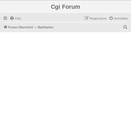
Cgi Forum
FAQ
Registrieren
Anmelden
S
Foren-Übersicht
Marktplatz
u
c
h
e