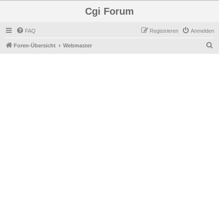
Cgi Forum
FAQ
Registrieren
Anmelden
S
Foren-Übersicht
Webmaster
u
c
h
e