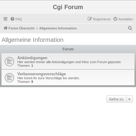
Cgi Forum
FAQ
Registrieren
Anmelden
S
Foren-Übersicht
Allgemeine Information
u
Allgemeine Information
c
Forum
h
e
Ankündigungen
Hier werden immer alle Ankündigungen und Infos zum Forum gepostet.
Themen:
1
Verbesserungsvorschläge
Hier könnt ihr eure Vorschläge los werden.
Themen:
9
Gehe zu