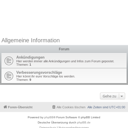
Allgemeine Information
Forum
Ankündigungen
Hier werden immer alle Ankündigungen und Infos zum Forum gepostet.
Themen:
1
Verbesserungsvorschläge
Hier könnt ihr eure Vorschläge los werden.
Themen:
9
Gehe zu
Foren-Übersicht
Alle Cookies löschen
Alle Zeiten sind
UTC+01:00
Powered by
phpBB
® Forum Software © phpBB Limited
Deutsche Übersetzung durch
phpBB.de
Datenschutz
|
Nutzungsbedingungen