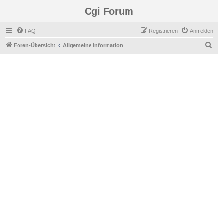
Cgi Forum
FAQ
Registrieren
Anmelden
S
Foren-Übersicht
Allgemeine Information
u
c
h
e