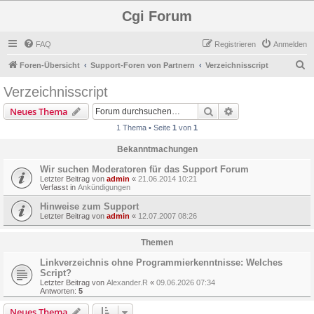
Cgi Forum
FAQ
Registrieren
Anmelden
S
Foren-Übersicht
Support-Foren von Partnern
Verzeichnisscript
u
Verzeichnisscript
c
Suche
Erweiterte Suche
Neues Thema
h
1 Thema • Seite
1
von
1
e
Bekanntmachungen
Wir suchen Moderatoren für das Support Forum
Letzter Beitrag von
admin
«
21.06.2014 10:21
Verfasst in
Ankündigungen
Hinweise zum Support
Letzter Beitrag von
admin
«
12.07.2007 08:26
Themen
Linkverzeichnis ohne Programmierkenntnisse: Welches
Script?
Letzter Beitrag von
Alexander.R
«
09.06.2026 07:34
Antworten:
5
Neues Thema