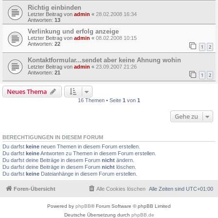
Richtig einbinden
Letzter Beitrag von
admin
«
28.02.2008 16:34
Antworten:
13
Verlinkung und erfolg anzeige
Letzter Beitrag von
admin
«
08.02.2008 10:15
Antworten:
22
1
2
Kontaktformular...sendet aber keine Ahnung wohin
Letzter Beitrag von
admin
«
23.09.2007 21:26
Antworten:
21
1
2
Neues Thema
16 Themen • Seite
1
von
1
Gehe zu
BERECHTIGUNGEN IN DIESEM FORUM
Du darfst
keine
neuen Themen in diesem Forum erstellen.
Du darfst
keine
Antworten zu Themen in diesem Forum erstellen.
Du darfst deine Beiträge in diesem Forum
nicht
ändern.
Du darfst deine Beiträge in diesem Forum
nicht
löschen.
Du darfst
keine
Dateianhänge in diesem Forum erstellen.
Foren-Übersicht
Alle Cookies löschen
Alle Zeiten sind
UTC+01:00
Powered by
phpBB
® Forum Software © phpBB Limited
Deutsche Übersetzung durch
phpBB.de