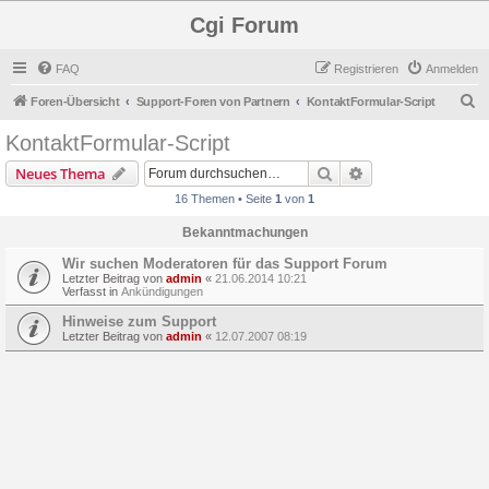
Cgi Forum
FAQ
Registrieren
Anmelden
S
Foren-Übersicht
Support-Foren von Partnern
KontaktFormular-Script
u
KontaktFormular-Script
c
Suche
Erweiterte Suche
Neues Thema
h
16 Themen • Seite
1
von
1
e
Bekanntmachungen
Wir suchen Moderatoren für das Support Forum
Letzter Beitrag von
admin
«
21.06.2014 10:21
Verfasst in
Ankündigungen
Hinweise zum Support
Letzter Beitrag von
admin
«
12.07.2007 08:19