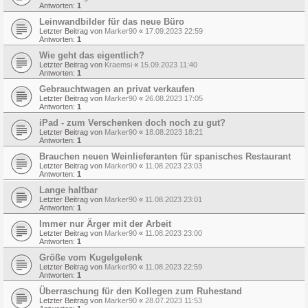
Antworten:
1
Leinwandbilder für das neue Büro
Letzter Beitrag von
Marker90
«
17.09.2023 22:59
Antworten:
1
Wie geht das eigentlich?
Letzter Beitrag von
Kraemsi
«
15.09.2023 11:40
Antworten:
1
Gebrauchtwagen an privat verkaufen
Letzter Beitrag von
Marker90
«
26.08.2023 17:05
Antworten:
1
iPad - zum Verschenken doch noch zu gut?
Letzter Beitrag von
Marker90
«
18.08.2023 18:21
Antworten:
1
Brauchen neuen Weinlieferanten für spanisches Restaurant
Letzter Beitrag von
Marker90
«
11.08.2023 23:03
Antworten:
1
Lange haltbar
Letzter Beitrag von
Marker90
«
11.08.2023 23:01
Antworten:
1
Immer nur Ärger mit der Arbeit
Letzter Beitrag von
Marker90
«
11.08.2023 23:00
Antworten:
1
Größe vom Kugelgelenk
Letzter Beitrag von
Marker90
«
11.08.2023 22:59
Antworten:
1
Überraschung für den Kollegen zum Ruhestand
Letzter Beitrag von
Marker90
«
28.07.2023 11:53