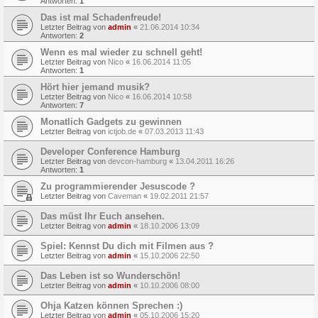
Antworten:
1
Das ist mal Schadenfreude!
Letzter Beitrag von
admin
«
21.06.2014 10:34
Antworten:
2
Wenn es mal wieder zu schnell geht!
Letzter Beitrag von
Nico
«
16.06.2014 11:05
Antworten:
1
Hört hier jemand musik?
Letzter Beitrag von
Nico
«
16.06.2014 10:58
Antworten:
7
Monatlich Gadgets zu gewinnen
Letzter Beitrag von
ictjob.de
«
07.03.2013 11:43
Developer Conference Hamburg
Letzter Beitrag von
devcon-hamburg
«
13.04.2011 16:26
Antworten:
1
Zu programmierender Jesuscode ?
Letzter Beitrag von
Caveman
«
19.02.2011 21:57
Das müst Ihr Euch ansehen.
Letzter Beitrag von
admin
«
18.10.2006 13:09
Spiel: Kennst Du dich mit Filmen aus ?
Letzter Beitrag von
admin
«
15.10.2006 22:50
Das Leben ist so Wunderschön!
Letzter Beitrag von
admin
«
10.10.2006 08:00
Ohja Katzen können Sprechen :)
Letzter Beitrag von
admin
«
05.10.2006 15:20