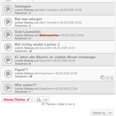
Autotypen
Letzter Beitrag von
Milch-Schnitte
«
06.05.2005 19:56
Antworten:
3
Mal was witziges
Letzter Beitrag von
Milch-Schnitte
«
06.05.2005 19:51
Antworten:
4
Gute Loseseiten
Letzter Beitrag von
Webmasterfee
«
06.05.2005 18:05
Antworten:
3
Mal richtig wieder Lachen :)
Letzter Beitrag von
Razor90
«
06.05.2005 16:37
Antworten:
11
67 Jahre alte Bäuerin im siebten Monat schwanger
Letzter Beitrag von
Razor90
«
06.05.2005 16:30
Antworten:
6
Papst??
Letzter Beitrag von
Feuernaur
«
06.05.2005 16:05
Antworten:
18
1
2
Witz seiten??
Letzter Beitrag von
Engelchen
«
03.05.2005 12:04
Antworten:
7
Neues Thema
29 Themen • Seite
1
von
1
Gehe zu