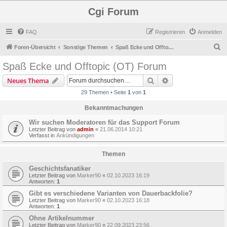
Cgi Forum
FAQ
Registrieren
Anmelden
S
Foren-Übersicht
Sonstige Themen
Spaß Ecke und Offtopic (OT) Forum
u
Spaß Ecke und Offtopic (OT) Forum
c
Suche
Erweiterte Suche
Neues Thema
h
29 Themen • Seite
1
von
1
e
Bekanntmachungen
Wir suchen Moderatoren für das Support Forum
Letzter Beitrag von
admin
«
21.06.2014 10:21
Verfasst in
Ankündigungen
Themen
Geschichtsfanatiker
Letzter Beitrag von
Marker90
«
02.10.2023 16:19
Antworten:
1
Gibt es verschiedene Varianten von Dauerbackfolie?
Letzter Beitrag von
Marker90
«
02.10.2023 16:18
Antworten:
1
Ohne Artikelnummer
Letzter Beitrag von
Marker90
«
22.09.2023 23:56