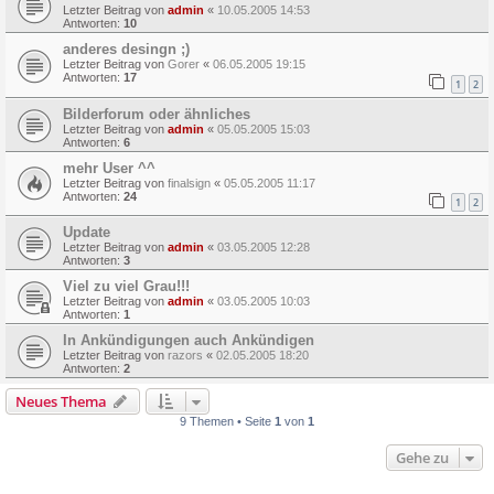
Letzter Beitrag von
admin
«
10.05.2005 14:53
Antworten:
10
anderes desingn ;)
Letzter Beitrag von
Gorer
«
06.05.2005 19:15
Antworten:
17
1
2
Bilderforum oder ähnliches
Letzter Beitrag von
admin
«
05.05.2005 15:03
Antworten:
6
mehr User ^^
Letzter Beitrag von
finalsign
«
05.05.2005 11:17
Antworten:
24
1
2
Update
Letzter Beitrag von
admin
«
03.05.2005 12:28
Antworten:
3
Viel zu viel Grau!!!
Letzter Beitrag von
admin
«
03.05.2005 10:03
Antworten:
1
In Ankündigungen auch Ankündigen
Letzter Beitrag von
razors
«
02.05.2005 18:20
Antworten:
2
Neues Thema
9 Themen • Seite
1
von
1
Gehe zu