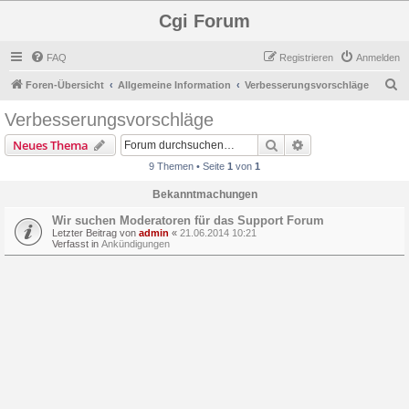
Cgi Forum
FAQ
Registrieren
Anmelden
S
Foren-Übersicht
Allgemeine Information
Verbesserungsvorschläge
u
Verbesserungsvorschläge
c
Suche
Erweiterte Suche
Neues Thema
h
9 Themen • Seite
1
von
1
e
Bekanntmachungen
Wir suchen Moderatoren für das Support Forum
Letzter Beitrag von
admin
«
21.06.2014 10:21
Verfasst in
Ankündigungen