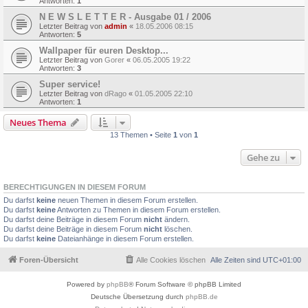
Antworten:
1
N E W S L E T T E R - Ausgabe 01 / 2006
Letzter Beitrag von
admin
«
18.05.2006 08:15
Antworten:
5
Wallpaper für euren Desktop...
Letzter Beitrag von
Gorer
«
06.05.2005 19:22
Antworten:
3
Super service!
Letzter Beitrag von
dRago
«
01.05.2005 22:10
Antworten:
1
Neues Thema
13 Themen • Seite
1
von
1
Gehe zu
BERECHTIGUNGEN IN DIESEM FORUM
Du darfst
keine
neuen Themen in diesem Forum erstellen.
Du darfst
keine
Antworten zu Themen in diesem Forum erstellen.
Du darfst deine Beiträge in diesem Forum
nicht
ändern.
Du darfst deine Beiträge in diesem Forum
nicht
löschen.
Du darfst
keine
Dateianhänge in diesem Forum erstellen.
Foren-Übersicht
Alle Cookies löschen
Alle Zeiten sind
UTC+01:00
Powered by
phpBB
® Forum Software © phpBB Limited
Deutsche Übersetzung durch
phpBB.de