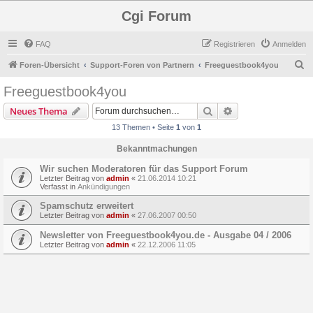
Cgi Forum
FAQ
Registrieren
Anmelden
S
Foren-Übersicht
Support-Foren von Partnern
Freeguestbook4you
u
Freeguestbook4you
c
Suche
Erweiterte Suche
Neues Thema
h
13 Themen • Seite
1
von
1
e
Bekanntmachungen
Wir suchen Moderatoren für das Support Forum
Letzter Beitrag von
admin
«
21.06.2014 10:21
Verfasst in
Ankündigungen
Spamschutz erweitert
Letzter Beitrag von
admin
«
27.06.2007 00:50
Newsletter von Freeguestbook4you.de - Ausgabe 04 / 2006
Letzter Beitrag von
admin
«
22.12.2006 11:05