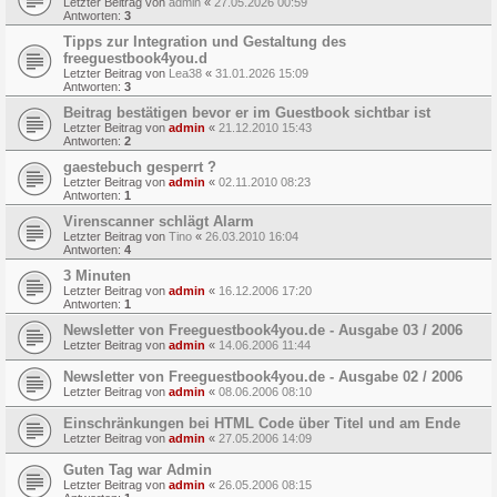
Letzter Beitrag von
admin
«
27.05.2026 00:59
Antworten:
3
Tipps zur Integration und Gestaltung des
freeguestbook4you.d
Letzter Beitrag von
Lea38
«
31.01.2026 15:09
Antworten:
3
Beitrag bestätigen bevor er im Guestbook sichtbar ist
Letzter Beitrag von
admin
«
21.12.2010 15:43
Antworten:
2
gaestebuch gesperrt ?
Letzter Beitrag von
admin
«
02.11.2010 08:23
Antworten:
1
Virenscanner schlägt Alarm
Letzter Beitrag von
Tino
«
26.03.2010 16:04
Antworten:
4
3 Minuten
Letzter Beitrag von
admin
«
16.12.2006 17:20
Antworten:
1
Newsletter von Freeguestbook4you.de - Ausgabe 03 / 2006
Letzter Beitrag von
admin
«
14.06.2006 11:44
Newsletter von Freeguestbook4you.de - Ausgabe 02 / 2006
Letzter Beitrag von
admin
«
08.06.2006 08:10
Einschränkungen bei HTML Code über Titel und am Ende
Letzter Beitrag von
admin
«
27.05.2006 14:09
Guten Tag war Admin
Letzter Beitrag von
admin
«
26.05.2006 08:15