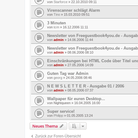
von
Starforce
»
22.10.2010 09:11
Virenscanner schlägt Alarm
von
Tino
»
15.03.2010 09:51
3 Minuten
von
tcm
»
16.12.2006 11:11
Newsletter von Freeguestbook4you.de - Ausgabe
von
admin
»
14.06.2006 11:44
Newsletter von Freeguestbook4you.de - Ausgabe
von
admin
»
08.06.2006 08:10
Einschränkungen bei HTML Code über Titel u
von
admin
»
27.05.2006 14:09
Guten Tag war Admin
von
georg
»
24.05.2006 08:46
N E W S L E T T E R - Ausgabe 01 / 2006
von
admin
»
08.05.2006 07:37
Wallpaper für euren Desktop...
von
Nightqueen
»
16.04.2005 16:00
Super service!
von
Philipp
»
01.05.2005 13:24
Neues Thema
Zurück zur Foren-Übersicht