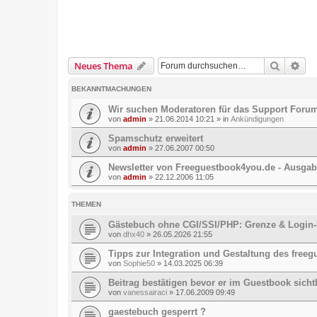
Suche
Erw
Neues Thema
BEKANNTMACHUNGEN
Wir suchen Moderatoren für das Support Foru
von
admin
»
21.06.2014 10:21
» in
Ankündigungen
Spamschutz erweitert
von
admin
»
27.06.2007 00:50
Newsletter von Freeguestbook4you.de - Ausgabe
von
admin
»
22.12.2006 11:05
THEMEN
Gästebuch ohne CGI/SSI/PHP: Grenze & Login
von
dhx40
»
26.05.2026 21:55
Tipps zur Integration und Gestaltung des free
von
Sophie50
»
14.03.2025 06:39
Beitrag bestätigen bevor er im Guestbook sichtb
von
vanessairaci
»
17.06.2009 09:49
gaestebuch gesperrt ?