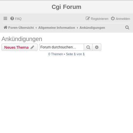
Cgi Forum
FAQ
Registrieren
Anmelden
S
Foren-Übersicht
Allgemeine Information
Ankündigungen
u
Ankündigungen
c
Suche
Erweiterte Suche
Neues Thema
h
0 Themen • Seite
1
von
1
e