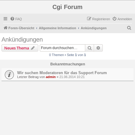
Cgi Forum
FAQ
Registrieren
Anmelden
S
Foren-Übersicht
Allgemeine Information
Ankündigungen
u
Ankündigungen
c
Suche
Erweiterte Suche
Neues Thema
h
0 Themen • Seite
1
von
1
e
Bekanntmachungen
Wir suchen Moderatoren für das Support Forum
Letzter Beitrag von
admin
«
21.06.2014 10:21