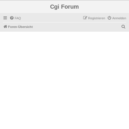
Cgi Forum
FAQ
Registrieren
Anmelden
S
Foren-Übersicht
u
c
h
e