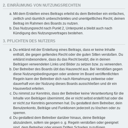
2. EINRÄUMUNG VON NUTZUNGSRECHTEN
Mit dem Erstellen eines Beitrags erteilst du dem Betreiber ein einfaches,
zeitlich und räumlich unbeschränktes und unentgeltliches Recht, deinen
Beitrag im Rahmen des Boards zu nutzen.
Das Nutzungsrecht nach Punkt 2, Unterpunkt a bleibt auch nach
Kündigung des Nutzungsvertrages bestehen.
3. PFLICHTEN DES NUTZERS
Du erklärst mit der Erstellung eines Beitrags, dass er keine Inhalte
enthält, die gegen geltendes Recht oder die guten Sitten verstoßen. Du
erklärst insbesondere, dass du das Recht besitzt, die in deinen
Beiträgen verwendeten Links und Bilder zu setzen bzw. zu verwenden.
Der Betreiber des Boards übt das Hausrecht aus. Bei Verstößen gegen
diese Nutzungsbedingungen oder anderer im Board veröffentlichten
Regeln kann der Betreiber dich nach Abmahnung zeitweise oder
dauerhaft von der Nutzung dieses Boards ausschließen und dir ein
Hausverbot erteilen.
Du nimmst zur Kenntnis, dass der Betreiber keine Verantwortung für die
Inhalte von Beiträgen übernimmt, die er nicht selbst erstellt hat oder die
er nicht zur Kenntnis genommen hat. Du gestattest dem Betreiber, dein
Benutzerkonto, Beiträge und Funktionen jederzeit zu löschen oder zu
sperren.
Du gestattest dem Betreiber darüber hinaus, deine Beiträge
abzuändern, sofern sie gegen o. g. Regeln verstoßen oder geeignet
sind, dem Betreiber oder einem Dritten Schaden zuzufügen.