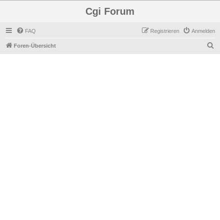
Cgi Forum
FAQ
Registrieren
Anmelden
S
Foren-Übersicht
u
c
h
e