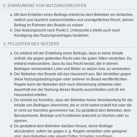
2. EINRÄUMUNG VON NUTZUNGSRECHTEN
Mit dem Erstellen eines Beitrags erteilst du dem Betreiber ein einfaches,
zeitlich und räumlich unbeschränktes und unentgeltliches Recht, deinen
Beitrag im Rahmen des Boards zu nutzen.
Das Nutzungsrecht nach Punkt 2, Unterpunkt a bleibt auch nach
Kündigung des Nutzungsvertrages bestehen.
3. PFLICHTEN DES NUTZERS
Du erklärst mit der Erstellung eines Beitrags, dass er keine Inhalte
enthält, die gegen geltendes Recht oder die guten Sitten verstoßen. Du
erklärst insbesondere, dass du das Recht besitzt, die in deinen
Beiträgen verwendeten Links und Bilder zu setzen bzw. zu verwenden.
Der Betreiber des Boards übt das Hausrecht aus. Bei Verstößen gegen
diese Nutzungsbedingungen oder anderer im Board veröffentlichten
Regeln kann der Betreiber dich nach Abmahnung zeitweise oder
dauerhaft von der Nutzung dieses Boards ausschließen und dir ein
Hausverbot erteilen.
Du nimmst zur Kenntnis, dass der Betreiber keine Verantwortung für die
Inhalte von Beiträgen übernimmt, die er nicht selbst erstellt hat oder die
er nicht zur Kenntnis genommen hat. Du gestattest dem Betreiber, dein
Benutzerkonto, Beiträge und Funktionen jederzeit zu löschen oder zu
sperren.
Du gestattest dem Betreiber darüber hinaus, deine Beiträge
abzuändern, sofern sie gegen o. g. Regeln verstoßen oder geeignet
sind, dem Betreiber oder einem Dritten Schaden zuzufügen.