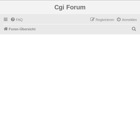
Cgi Forum
FAQ
Registrieren
Anmelden
S
Foren-Übersicht
u
c
h
e