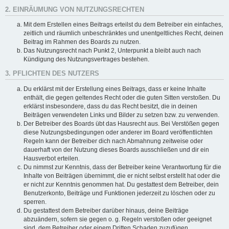
2. EINRÄUMUNG VON NUTZUNGSRECHTEN
Mit dem Erstellen eines Beitrags erteilst du dem Betreiber ein einfaches,
zeitlich und räumlich unbeschränktes und unentgeltliches Recht, deinen
Beitrag im Rahmen des Boards zu nutzen.
Das Nutzungsrecht nach Punkt 2, Unterpunkt a bleibt auch nach
Kündigung des Nutzungsvertrages bestehen.
3. PFLICHTEN DES NUTZERS
Du erklärst mit der Erstellung eines Beitrags, dass er keine Inhalte
enthält, die gegen geltendes Recht oder die guten Sitten verstoßen. Du
erklärst insbesondere, dass du das Recht besitzt, die in deinen
Beiträgen verwendeten Links und Bilder zu setzen bzw. zu verwenden.
Der Betreiber des Boards übt das Hausrecht aus. Bei Verstößen gegen
diese Nutzungsbedingungen oder anderer im Board veröffentlichten
Regeln kann der Betreiber dich nach Abmahnung zeitweise oder
dauerhaft von der Nutzung dieses Boards ausschließen und dir ein
Hausverbot erteilen.
Du nimmst zur Kenntnis, dass der Betreiber keine Verantwortung für die
Inhalte von Beiträgen übernimmt, die er nicht selbst erstellt hat oder die
er nicht zur Kenntnis genommen hat. Du gestattest dem Betreiber, dein
Benutzerkonto, Beiträge und Funktionen jederzeit zu löschen oder zu
sperren.
Du gestattest dem Betreiber darüber hinaus, deine Beiträge
abzuändern, sofern sie gegen o. g. Regeln verstoßen oder geeignet
sind, dem Betreiber oder einem Dritten Schaden zuzufügen.