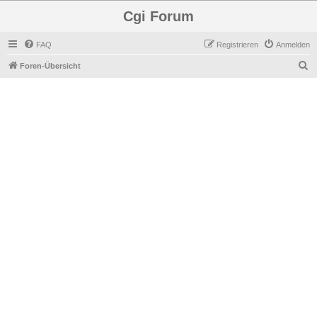
Cgi Forum
FAQ
Registrieren
Anmelden
S
Foren-Übersicht
u
c
h
e