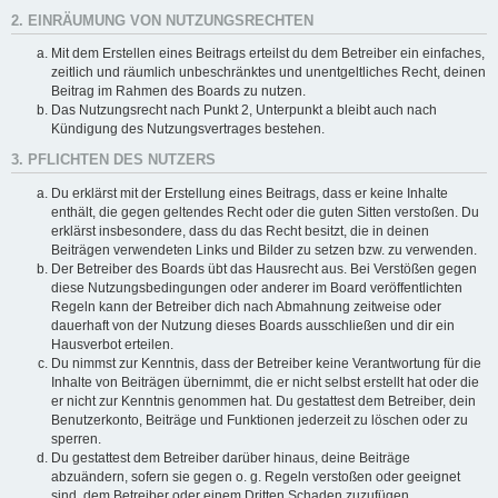
2. EINRÄUMUNG VON NUTZUNGSRECHTEN
Mit dem Erstellen eines Beitrags erteilst du dem Betreiber ein einfaches,
zeitlich und räumlich unbeschränktes und unentgeltliches Recht, deinen
Beitrag im Rahmen des Boards zu nutzen.
Das Nutzungsrecht nach Punkt 2, Unterpunkt a bleibt auch nach
Kündigung des Nutzungsvertrages bestehen.
3. PFLICHTEN DES NUTZERS
Du erklärst mit der Erstellung eines Beitrags, dass er keine Inhalte
enthält, die gegen geltendes Recht oder die guten Sitten verstoßen. Du
erklärst insbesondere, dass du das Recht besitzt, die in deinen
Beiträgen verwendeten Links und Bilder zu setzen bzw. zu verwenden.
Der Betreiber des Boards übt das Hausrecht aus. Bei Verstößen gegen
diese Nutzungsbedingungen oder anderer im Board veröffentlichten
Regeln kann der Betreiber dich nach Abmahnung zeitweise oder
dauerhaft von der Nutzung dieses Boards ausschließen und dir ein
Hausverbot erteilen.
Du nimmst zur Kenntnis, dass der Betreiber keine Verantwortung für die
Inhalte von Beiträgen übernimmt, die er nicht selbst erstellt hat oder die
er nicht zur Kenntnis genommen hat. Du gestattest dem Betreiber, dein
Benutzerkonto, Beiträge und Funktionen jederzeit zu löschen oder zu
sperren.
Du gestattest dem Betreiber darüber hinaus, deine Beiträge
abzuändern, sofern sie gegen o. g. Regeln verstoßen oder geeignet
sind, dem Betreiber oder einem Dritten Schaden zuzufügen.