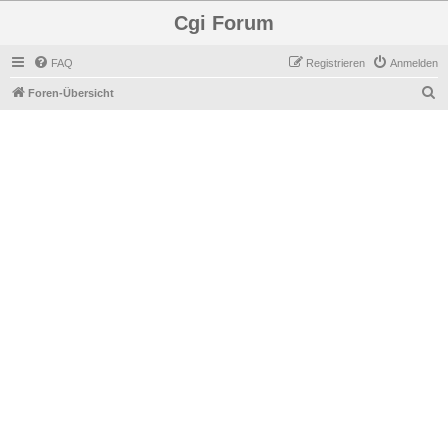
Cgi Forum
FAQ
Registrieren
Anmelden
S
Foren-Übersicht
u
c
h
e