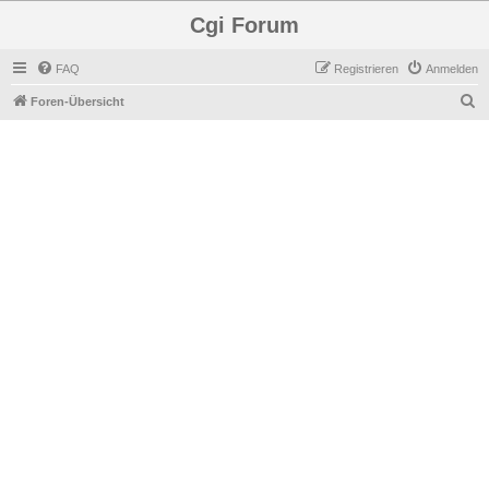
Cgi Forum
FAQ
Registrieren
Anmelden
S
Foren-Übersicht
u
c
h
e