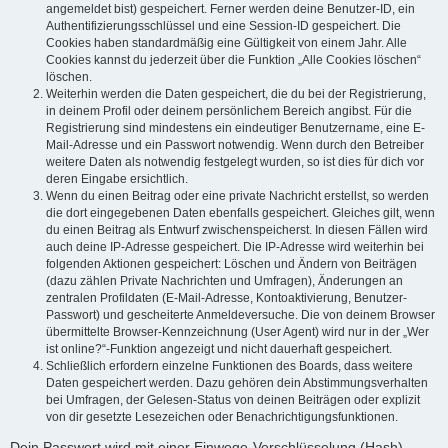
angemeldet bist) gespeichert. Ferner werden deine Benutzer-ID, ein
Authentifizierungsschlüssel und eine Session-ID gespeichert. Die
Cookies haben standardmäßig eine Gültigkeit von einem Jahr. Alle
Cookies kannst du jederzeit über die Funktion „Alle Cookies löschen“
löschen.
Weiterhin werden die Daten gespeichert, die du bei der Registrierung,
in deinem Profil oder deinem persönlichem Bereich angibst. Für die
Registrierung sind mindestens ein eindeutiger Benutzername, eine E-
Mail-Adresse und ein Passwort notwendig. Wenn durch den Betreiber
weitere Daten als notwendig festgelegt wurden, so ist dies für dich vor
deren Eingabe ersichtlich.
Wenn du einen Beitrag oder eine private Nachricht erstellst, so werden
die dort eingegebenen Daten ebenfalls gespeichert. Gleiches gilt, wenn
du einen Beitrag als Entwurf zwischenspeicherst. In diesen Fällen wird
auch deine IP-Adresse gespeichert. Die IP-Adresse wird weiterhin bei
folgenden Aktionen gespeichert: Löschen und Ändern von Beiträgen
(dazu zählen Private Nachrichten und Umfragen), Änderungen an
zentralen Profildaten (E-Mail-Adresse, Kontoaktivierung, Benutzer-
Passwort) und gescheiterte Anmeldeversuche. Die von deinem Browser
übermittelte Browser-Kennzeichnung (User Agent) wird nur in der „Wer
ist online?“-Funktion angezeigt und nicht dauerhaft gespeichert.
Schließlich erfordern einzelne Funktionen des Boards, dass weitere
Daten gespeichert werden. Dazu gehören dein Abstimmungsverhalten
bei Umfragen, der Gelesen-Status von deinen Beiträgen oder explizit
von dir gesetzte Lesezeichen oder Benachrichtigungsfunktionen.
Dein Passwort wird mit einer Einwege-Verschlüsselung (Hash)