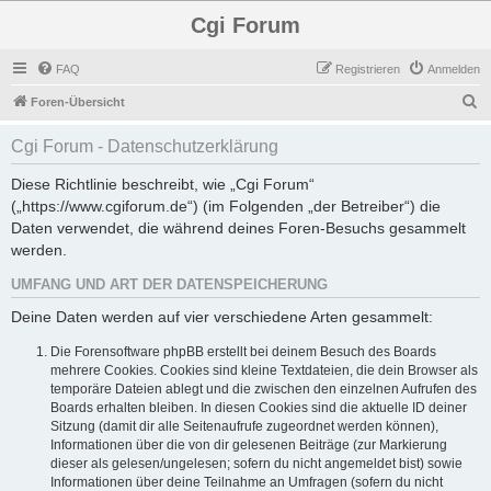
Cgi Forum
FAQ
Registrieren
Anmelden
S
Foren-Übersicht
u
Cgi Forum - Datenschutzerklärung
c
h
Diese Richtlinie beschreibt, wie „Cgi Forum“
(„https://www.cgiforum.de“) (im Folgenden „der Betreiber“) die
e
Daten verwendet, die während deines Foren-Besuchs gesammelt
werden.
UMFANG UND ART DER DATENSPEICHERUNG
Deine Daten werden auf vier verschiedene Arten gesammelt:
Die Forensoftware phpBB erstellt bei deinem Besuch des Boards
mehrere Cookies. Cookies sind kleine Textdateien, die dein Browser als
temporäre Dateien ablegt und die zwischen den einzelnen Aufrufen des
Boards erhalten bleiben. In diesen Cookies sind die aktuelle ID deiner
Sitzung (damit dir alle Seitenaufrufe zugeordnet werden können),
Informationen über die von dir gelesenen Beiträge (zur Markierung
dieser als gelesen/ungelesen; sofern du nicht angemeldet bist) sowie
Informationen über deine Teilnahme an Umfragen (sofern du nicht