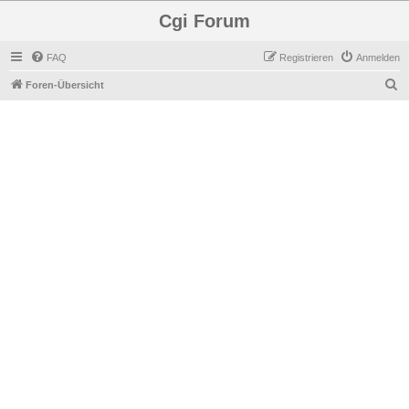
Cgi Forum
FAQ
Registrieren
Anmelden
S
Foren-Übersicht
u
c
h
e