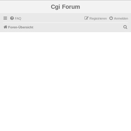
Cgi Forum
FAQ
Registrieren
Anmelden
S
Foren-Übersicht
u
c
h
e