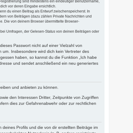
e Registrierung sind mindestens ein eindeutiger Benutzername,
dich vor deren Eingabe ersichtlich.
wenn du einen Beitrag als Entwurf zwischenspeicherst. In
dern von Beiträgen (dazu zählen Private Nachrichten und
e. Die von deinem Browser übermittelte Browser-
 bei Umfragen, der Gelesen-Status von deinen Beiträgen oder
dieses Passwort nicht auf einer Vielzahl von
 um. Insbesondere wird dich kein Vertreter des
ergessen haben, so kannst du die Funktion „Ich habe
resse und sendet anschließend ein neu generiertes
reiben und anbieten zu können.
ie den Interessen Dritter, Zeitpunkte von Zugriffen
fern dies zur Gefahrenabwehr oder zur rechtlichen
eines Profils und die von dir erstellten Beiträge im