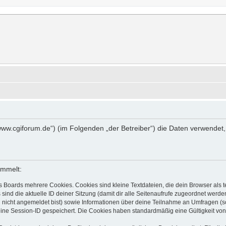
rum
erer Forum.
://www.cgiforum.de“) (im Folgenden „der Betreiber“) die Daten verwen
ammelt:
s Boards mehrere Cookies. Cookies sind kleine Textdateien, die dein Browser als
 sind die aktuelle ID deiner Sitzung (damit dir alle Seitenaufrufe zugeordnet werd
u nicht angemeldet bist) sowie Informationen über deine Teilnahme an Umfragen (s
eine Session-ID gespeichert. Die Cookies haben standardmäßig eine Gültigkeit von 