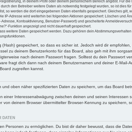
Registrierung, in deinem Profil oder deinem persönlichem Bereich angibst. Für di
rch den Betreiber weitere Daten als notwendig festgelegt wurden, so ist dies für 
llst, so werden die dort eingegebenen Daten ebenfalls gespeichert. Gleiches gilt, 
Die IP-Adresse wird weiterhin bei folgenden Aktionen gespeichert: Löschen und Än
l-Adresse, Kontoaktivierung, Benutzer-Passwort) und gescheiterte Anmeldeversuch
ine?“-Funktion angezeigt und nicht dauerhaft gespeichert.
 dass weitere Daten gespeichert werden. Dazu gehören dein Abstimmungsverhalten
gungsfunktionen.
(Hash) gespeichert, so dass es sicher ist. Jedoch wird dir empfohlen, 
ssel zu deinem Benutzerkonto für das Board, also geh mit ihm sorgsam
htigterweise nach deinem Passwort fragen. Solltest du dein Passwort v
are fragt dich dann nach deinem Benutzernamen und deiner E-Mail-Ad
Board zugreifen kannst.
en und oben näher spezifizierten Daten zu speichern, um das Board bet
en einer Interessenabwägung zwischen deinen und seinen Interessen sow
r von deinem Browser übermittelter Browser-Kennung zu speichern, so
R DATEN
n Personen zu ermöglichen. Du bist dir daher bewusst, dass die Daten d