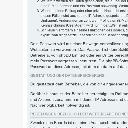
Weiterhin werden die Daten gespeichert, die du bei der 
eine E-Mail-Adresse und ein Passwort notwendig. Wenn du
Wenn du einen Beitrag oder eine private Nachricht erste
diesen Fällen wird auch deine IP-Adresse gespeichert. 
Umfragen), Änderungen an zentralen Profildaten (E-Mai
Kennzeichnung (User Agent) wird nur in der „Wer ist onl
Schließlich erfordern einzelne Funktionen des Boards,
explizit von dir gesetzte Lesezeichen oder Benachrichti
Dein Passwort wird mit einer Einwege-Verschlüsselung 
Webseiten zu verwenden. Das Passwort ist dein Schlü
Betreibers, von phpBB Limited oder ein Dritter berec
mein Passwort vergessen“ benutzen. Die phpBB-Softw
Passwort an diese Adresse, mit dem du dann auf das 
GESTATTUNG DER DATENSPEICHERUNG
Du gestattest dem Betreiber, die von dir eingegeben
Darüber hinaus ist der Betreiber berechtigt, im Rahm
und Aktionen zusammen mit deiner IP-Adresse und de
Nachverfolgbarkeit notwendig ist.
REGELUNGEN BEZÜGLICH DER WEITERGABE DEINE
Zweck eines Boards ist es, einen Austausch mit andere