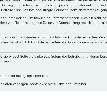
ber kann jedoch festlegen, dass einzelne Informationen nur für einen ei
n du Fragen dazu hast, suche nach entsprechenden Informationen im Fo
n Betreiber und von ihm beauftragte Personen (Administratoren) zugäng
r nur mit deiner Zustimmung an Dritte weitergeben. Dies gilt nicht, s
n) verpflichtet ist oder die Daten zur Durchsetzung rechtlicher Interes
er den von dir angegebenen Kontaktdaten zu kontaktieren, sofern dies 
andere Benutzer dich kontaktieren, sofern du dies in deinem persönliche
, die die phpBB-Software umfassen. Sofern der Betreiber in anderen Be
ormieren.
 Daten über dich gespeichert sind.
 Daten verlangen. Kontaktiere hierzu bitte den Betreiber.