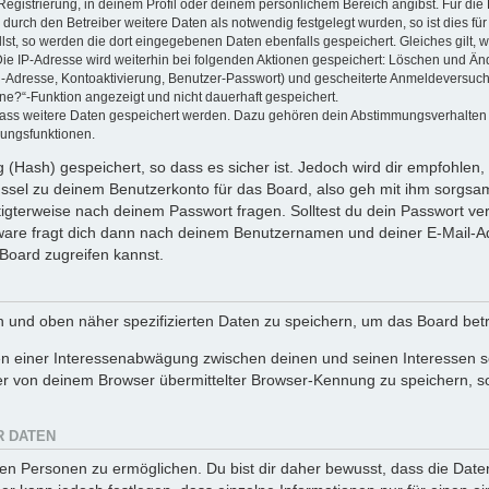
Registrierung, in deinem Profil oder deinem persönlichem Bereich angibst. Für di
rch den Betreiber weitere Daten als notwendig festgelegt wurden, so ist dies für 
llst, so werden die dort eingegebenen Daten ebenfalls gespeichert. Gleiches gilt, 
Die IP-Adresse wird weiterhin bei folgenden Aktionen gespeichert: Löschen und Än
l-Adresse, Kontoaktivierung, Benutzer-Passwort) und gescheiterte Anmeldeversuch
ine?“-Funktion angezeigt und nicht dauerhaft gespeichert.
 dass weitere Daten gespeichert werden. Dazu gehören dein Abstimmungsverhalten
gungsfunktionen.
(Hash) gespeichert, so dass es sicher ist. Jedoch wird dir empfohlen, 
ssel zu deinem Benutzerkonto für das Board, also geh mit ihm sorgsam
htigterweise nach deinem Passwort fragen. Solltest du dein Passwort v
are fragt dich dann nach deinem Benutzernamen und deiner E-Mail-Ad
Board zugreifen kannst.
en und oben näher spezifizierten Daten zu speichern, um das Board bet
en einer Interessenabwägung zwischen deinen und seinen Interessen sow
r von deinem Browser übermittelter Browser-Kennung zu speichern, so
R DATEN
n Personen zu ermöglichen. Du bist dir daher bewusst, dass die Daten d