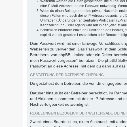
Weiterhin werden die Daten gespeichert, die du bei der 
eine E-Mail-Adresse und ein Passwort notwendig. Wenn du
Wenn du einen Beitrag oder eine private Nachricht erste
diesen Fällen wird auch deine IP-Adresse gespeichert. 
Umfragen), Änderungen an zentralen Profildaten (E-Mai
Kennzeichnung (User Agent) wird nur in der „Wer ist onl
Schließlich erfordern einzelne Funktionen des Boards,
explizit von dir gesetzte Lesezeichen oder Benachrichti
Dein Passwort wird mit einer Einwege-Verschlüsselung 
Webseiten zu verwenden. Das Passwort ist dein Schlü
Betreibers, von phpBB Limited oder ein Dritter berec
mein Passwort vergessen“ benutzen. Die phpBB-Softw
Passwort an diese Adresse, mit dem du dann auf das 
GESTATTUNG DER DATENSPEICHERUNG
Du gestattest dem Betreiber, die von dir eingegeben
Darüber hinaus ist der Betreiber berechtigt, im Rahm
und Aktionen zusammen mit deiner IP-Adresse und de
Nachverfolgbarkeit notwendig ist.
REGELUNGEN BEZÜGLICH DER WEITERGABE DEINE
Zweck eines Boards ist es, einen Austausch mit andere