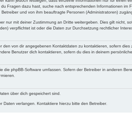
ber kann jedoch festlegen, dass einzelne Informationen nur für einen ei
n du Fragen dazu hast, suche nach entsprechenden Informationen im Fo
n Betreiber und von ihm beauftragte Personen (Administratoren) zugäng
r nur mit deiner Zustimmung an Dritte weitergeben. Dies gilt nicht, s
n) verpflichtet ist oder die Daten zur Durchsetzung rechtlicher Interes
er den von dir angegebenen Kontaktdaten zu kontaktieren, sofern dies 
andere Benutzer dich kontaktieren, sofern du dies in deinem persönliche
, die die phpBB-Software umfassen. Sofern der Betreiber in anderen Be
ormieren.
 Daten über dich gespeichert sind.
 Daten verlangen. Kontaktiere hierzu bitte den Betreiber.