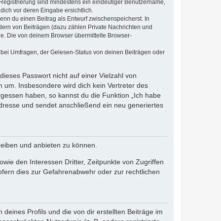
e Registrierung sind mindestens ein eindeutiger Benutzername,
dich vor deren Eingabe ersichtlich.
wenn du einen Beitrag als Entwurf zwischenspeicherst. In
dern von Beiträgen (dazu zählen Private Nachrichten und
e. Die von deinem Browser übermittelte Browser-
 bei Umfragen, der Gelesen-Status von deinen Beiträgen oder
dieses Passwort nicht auf einer Vielzahl von
 um. Insbesondere wird dich kein Vertreter des
ergessen haben, so kannst du die Funktion „Ich habe
resse und sendet anschließend ein neu generiertes
reiben und anbieten zu können.
ie den Interessen Dritter, Zeitpunkte von Zugriffen
fern dies zur Gefahrenabwehr oder zur rechtlichen
eines Profils und die von dir erstellten Beiträge im