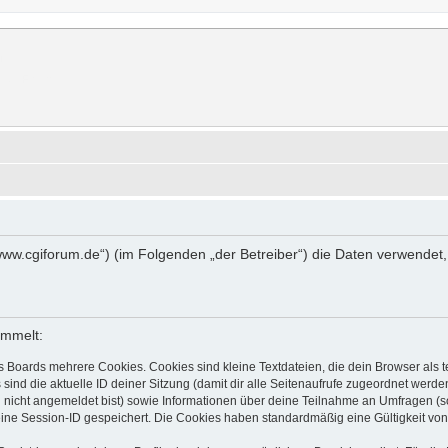
rum
erer Forum.
://www.cgiforum.de“) (im Folgenden „der Betreiber“) die Daten verwen
ammelt:
s Boards mehrere Cookies. Cookies sind kleine Textdateien, die dein Browser als
 sind die aktuelle ID deiner Sitzung (damit dir alle Seitenaufrufe zugeordnet werd
u nicht angemeldet bist) sowie Informationen über deine Teilnahme an Umfragen (s
eine Session-ID gespeichert. Die Cookies haben standardmäßig eine Gültigkeit von 