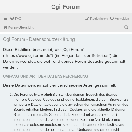
Cgi Forum
FAQ
Registrieren
Anmelden
S
Foren-Übersicht
u
Cgi Forum - Datenschutzerklärung
c
h
Diese Richtlinie beschreibt, wie „Cgi Forum“
(„https://www.cgiforum.de“) (im Folgenden „der Betreiber“) die
e
Daten verwendet, die während deines Foren-Besuchs gesammelt
werden.
UMFANG UND ART DER DATENSPEICHERUNG
Deine Daten werden auf vier verschiedene Arten gesammelt:
Die Forensoftware phpBB erstellt bei deinem Besuch des Boards
mehrere Cookies. Cookies sind kleine Textdateien, die dein Browser als
temporäre Dateien ablegt und die zwischen den einzelnen Aufrufen des
Boards erhalten bleiben. In diesen Cookies sind die aktuelle ID deiner
Sitzung (damit dir alle Seitenaufrufe zugeordnet werden können),
Informationen über die von dir gelesenen Beiträge (zur Markierung
dieser als gelesen/ungelesen; sofern du nicht angemeldet bist) sowie
Informationen über deine Teilnahme an Umfragen (sofern du nicht