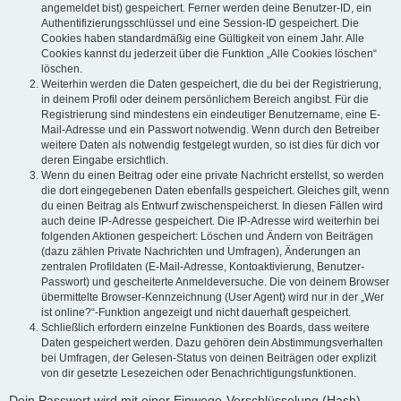
angemeldet bist) gespeichert. Ferner werden deine Benutzer-ID, ein
Authentifizierungsschlüssel und eine Session-ID gespeichert. Die
Cookies haben standardmäßig eine Gültigkeit von einem Jahr. Alle
Cookies kannst du jederzeit über die Funktion „Alle Cookies löschen“
löschen.
Weiterhin werden die Daten gespeichert, die du bei der Registrierung,
in deinem Profil oder deinem persönlichem Bereich angibst. Für die
Registrierung sind mindestens ein eindeutiger Benutzername, eine E-
Mail-Adresse und ein Passwort notwendig. Wenn durch den Betreiber
weitere Daten als notwendig festgelegt wurden, so ist dies für dich vor
deren Eingabe ersichtlich.
Wenn du einen Beitrag oder eine private Nachricht erstellst, so werden
die dort eingegebenen Daten ebenfalls gespeichert. Gleiches gilt, wenn
du einen Beitrag als Entwurf zwischenspeicherst. In diesen Fällen wird
auch deine IP-Adresse gespeichert. Die IP-Adresse wird weiterhin bei
folgenden Aktionen gespeichert: Löschen und Ändern von Beiträgen
(dazu zählen Private Nachrichten und Umfragen), Änderungen an
zentralen Profildaten (E-Mail-Adresse, Kontoaktivierung, Benutzer-
Passwort) und gescheiterte Anmeldeversuche. Die von deinem Browser
übermittelte Browser-Kennzeichnung (User Agent) wird nur in der „Wer
ist online?“-Funktion angezeigt und nicht dauerhaft gespeichert.
Schließlich erfordern einzelne Funktionen des Boards, dass weitere
Daten gespeichert werden. Dazu gehören dein Abstimmungsverhalten
bei Umfragen, der Gelesen-Status von deinen Beiträgen oder explizit
von dir gesetzte Lesezeichen oder Benachrichtigungsfunktionen.
Dein Passwort wird mit einer Einwege-Verschlüsselung (Hash)