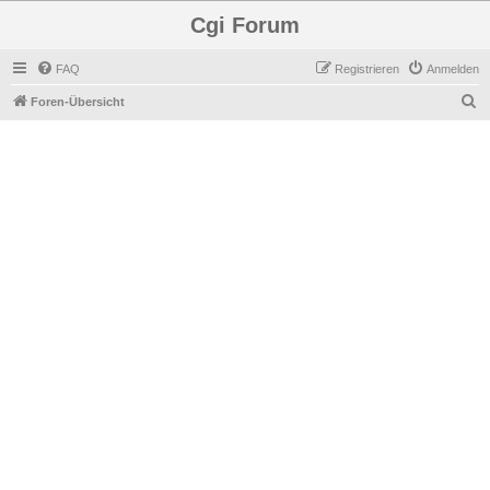
Cgi Forum
FAQ
Registrieren
Anmelden
S
Foren-Übersicht
u
c
h
e