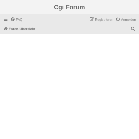
Cgi Forum
FAQ
Registrieren
Anmelden
S
Foren-Übersicht
u
c
h
e