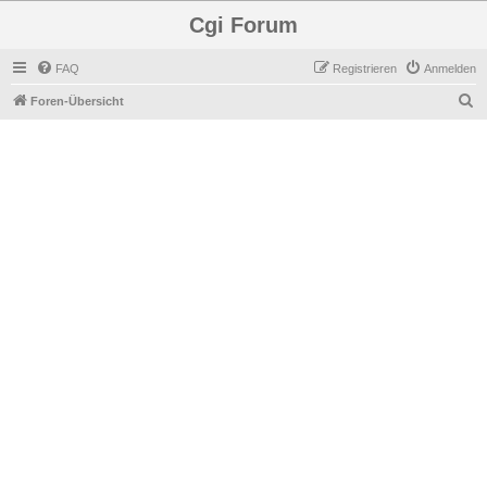
Cgi Forum
FAQ
Registrieren
Anmelden
S
Foren-Übersicht
u
c
h
e