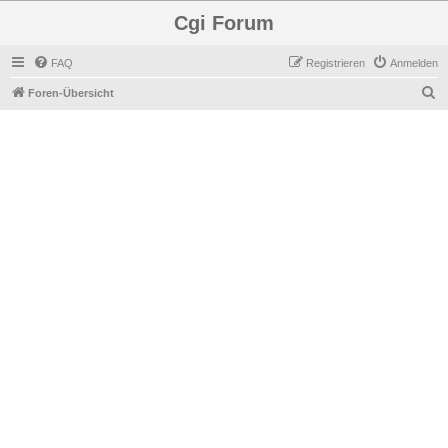
Cgi Forum
FAQ
Registrieren
Anmelden
S
Foren-Übersicht
u
c
h
e