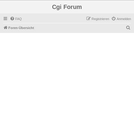
Cgi Forum
FAQ
Registrieren
Anmelden
S
Foren-Übersicht
u
c
h
e