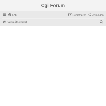
Cgi Forum
FAQ
Registrieren
Anmelden
S
Foren-Übersicht
u
c
h
e