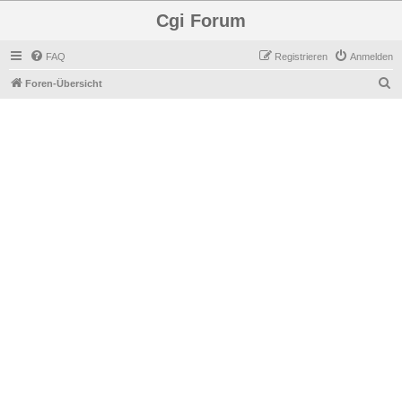
Cgi Forum
FAQ
Registrieren
Anmelden
S
Foren-Übersicht
u
c
h
e